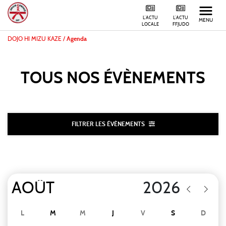
L'ACTU
L'ACTU
MENU
LOCALE
FFJUDO
DOJO HI MIZU KAZE
/
Agenda
TOUS NOS
ÉVÈNEMENTS
FILTRER LES ÉVÈNEMENTS
L
M
M
J
V
S
D