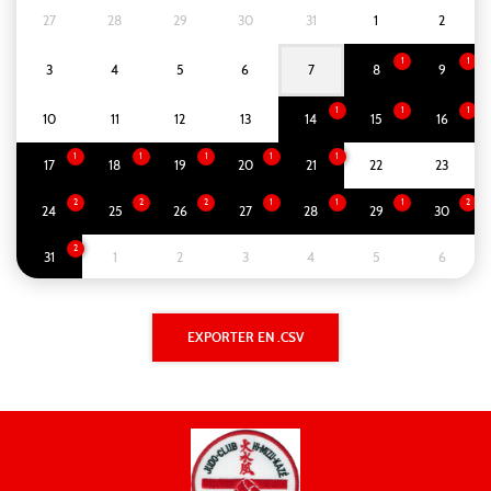
27
28
29
30
31
1
2
1
1
3
4
5
6
7
8
9
1
1
1
10
11
12
13
14
15
16
1
1
1
1
1
17
18
19
20
21
22
23
2
2
2
1
1
1
2
24
25
26
27
28
29
30
2
31
1
2
3
4
5
6